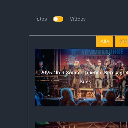
Fotos
Videos
Alle
201
2025 No.9 Sommerbuehne Bernkaste
Kues