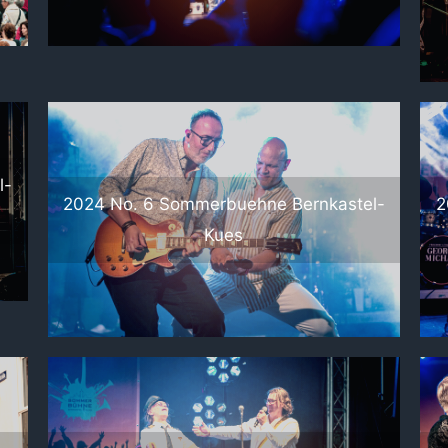
l-
2024 No. 6 Sommerbuehne Bernkastel-
2
Kues