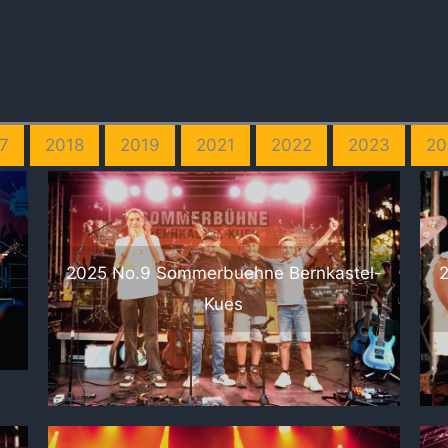
7
2018
2019
2021
2022
2023
20
l-
2025 No.9 Sommerbuehne Bernkastel-
Kues