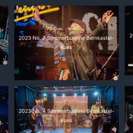
l-
2
2023 No. 7 Sommerbuehne Bernkastel-
Kues
2023 No. 4 Sommerbuehne Bernkastel-
2
Kues
l-