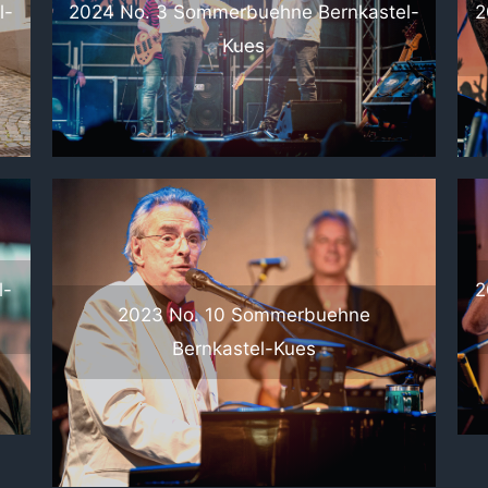
l-
2024 No. 3 Sommerbuehne Bernkastel-
2
Kues
l-
2
2023 No. 10 Sommerbuehne
Bernkastel-Kues