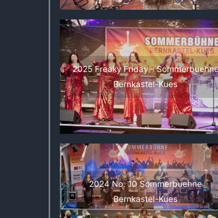
2025 Freaky Friday - Sommerbuehn
Bernkastel-Kues
2024 No. 10 Sommerbuehne
Bernkastel-Kues