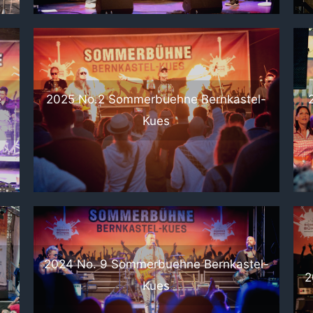
e
2025 No.2 Sommerbuehne Bernkastel-
Kues
2024 No. 9 Sommerbuehne Bernkastel-
2
Kues