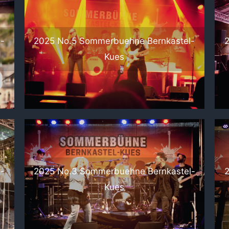
2
-
2025 No.5 Sommerbuehne Bernkastel-
Kues
l-
2025 No.3 Sommerbuehne Bernkastel-
2
Kues