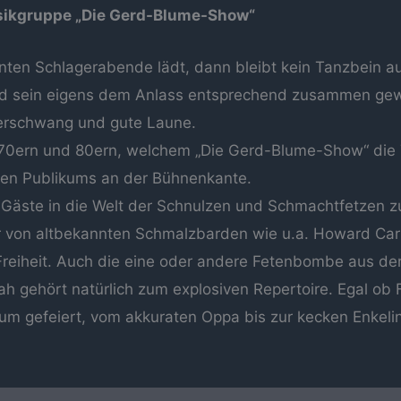
sikgruppe „Die Gerd-Blume-Show“
ten Schlagerabende lädt, dann bleibt kein Tanzbein a
und sein eigens dem Anlass entsprechend zusammen gew
berschwang und gute Laune.
, 70ern und 80ern, welchem „Die Gerd-Blume-Show“ die
den Publikums an der Bühnenkante.
 Gäste in die Welt der Schnulzen und Schmachtfetzen z
r von altbekannten Schmalzbarden wie u.a. Howard Car
Freiheit. Auch die eine oder andere Fetenbombe aus d
 gehört natürlich zum explosiven Repertoire. Egal ob 
um gefeiert, vom akkuraten Oppa bis zur kecken Enkeli