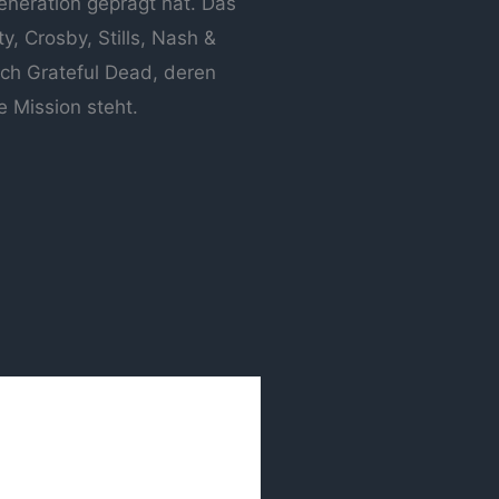
eneration geprägt hat. Das
, Crosby, Stills, Nash &
ich Grateful Dead, deren
 Mission steht.