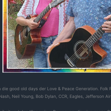
n die good old days der Love & Peace Generation. Folk
Nash, Neil Young, Bob Dylan, CCR, Eagles, Jefferson Air