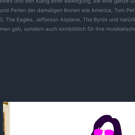
reiheit und den Klang einer Bewegung, die eine ganze G
nd Perlen der damaligen Ikonen wie America, Tom Petty
, The Eagles, Jefferson Airplane, The Byrds und natürl
n gab, sondern auch sinnbildlich für ihre musikalische