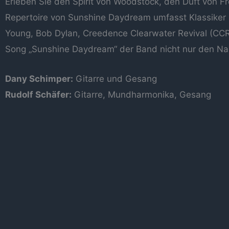
Erleben Sie den Spirit von Woodstock, den Duft von F
Repertoire von Sunshine Daydream umfasst Klassiker u
Young, Bob Dylan, Creedence Clearwater Revival (CCR)
Song „Sunshine Daydream“ der Band nicht nur den Name
Dany Schimper:
Gitarre und Gesang
Rudolf Schäfer:
Gitarre, Mundharmonika, Gesang