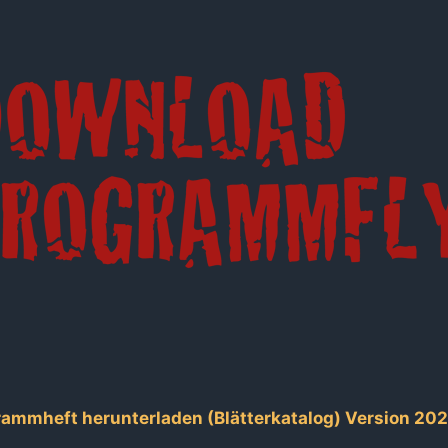
grammheft herunterladen (Blätterkatalog) Version 20