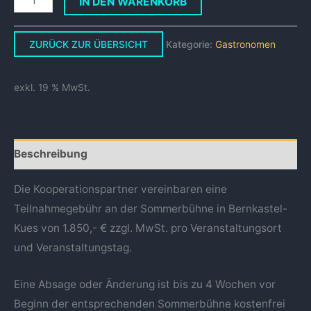
IN DEN WARENKORB
ZURÜCK ZUR ÜBERSICHT
Kategorie:
Gastronomen
exkl. 19 % MwSt.
Beschreibung
Die Kooperationspartner vereinbaren eine
Teilnahmegebühr an der Sommerbühne in Bernkastel-
Kues von 1.850,- € zzgl. MwSt. pro Veranstaltungsort
und Veranstaltungstag.
Eine Absage oder Änderung ist bis zu 4 Wochen vor
Beginn der entsprechenden Sommerbühne kostenfrei